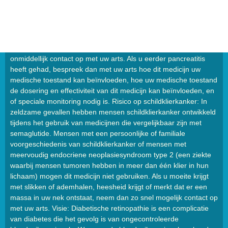
dat uw arts de dosis van uw medicatie(s) moet aanpassen.
Pancreatitis (ontsteking van de alvleesklier): Semaglutide kan
pancreatitis veroorzaken. Als u symptomen van pancreatitis
ervaart, zoals ernstige en aanhoudende buikpijn die met of
zonder braken naar de rug kan bewegen, neem dan
onmiddellijk contact op met uw arts. Als u eerder pancreatitis
heeft gehad, bespreek dan met uw arts hoe dit medicijn uw
medische toestand kan beïnvloeden, hoe uw medische toestand
de dosering en effectiviteit van dit medicijn kan beïnvloeden, en
of speciale monitoring nodig is. Risico op schildklierkanker: In
zeldzame gevallen hebben mensen schildklierkanker ontwikkeld
tijdens het gebruik van medicijnen die vergelijkbaar zijn met
semaglutide. Mensen met een persoonlijke of familiale
voorgeschiedenis van schildklierkanker of mensen met
meervoudig endocriene neoplasiesyndroom type 2 (een ziekte
waarbij mensen tumoren hebben in meer dan één klier in hun
lichaam) mogen dit medicijn niet gebruiken. Als u moeite krijgt
met slikken of ademhalen, heesheid krijgt of merkt dat er een
massa in uw nek ontstaat, neem dan zo snel mogelijk contact op
met uw arts. Visie: Diabetische retinopathie is een complicatie
van diabetes die het gevolg is van ongecontroleerde