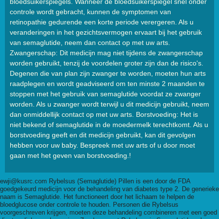
bloedsuikerspiegels. Wanneer de bloedsuikerspiegel snel onder
controle wordt gebracht, kunnen de symptomen van
retinopathie gedurende een korte periode verergeren. Als u
veranderingen in het gezichtsvermogen ervaart bij het gebruik
van semaglutide, neem dan contact op met uw arts.
Zwangerschap: Dit medicijn mag niet tijdens de zwangerschap
worden gebruikt, tenzij de voordelen groter zijn dan de risico's.
Degenen die van plan zijn zwanger te worden, moeten hun arts
raadplegen en wordt geadviseerd om ten minste 2 maanden te
stoppen met het gebruik van semaglutide voordat ze zwanger
worden. Als u zwanger wordt terwijl u dit medicijn gebruikt, neem
dan onmiddellijk contact op met uw arts. Borstvoeding: Het is
niet bekend of semaglutide in de moedermelk terechtkomt. Als u
borstvoeding geeft en dit medicijn gebruikt, kan dit gevolgen
hebben voor uw baby. Bespreek met uw arts of u door moet
gaan met het geven van borstvoeding.!
ewji@kusrc.com
Rybelsus (Semaglutide) Pillen is een door de FDA
goedgekeurd medicijn voor de behandeling van diabetes type 2. De generieke
naam is Semaglutide. Het functioneert door het lichaam te helpen de
bloedglucose onder controle te houden. Personen die Rybelsus
voorgeschreven krijgen, moeten deze behandeling combineren met een goed