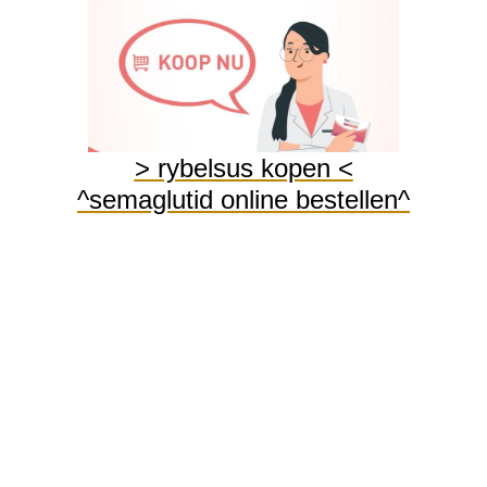
rybelsus zonder recept Spanje
rybelsus tabletten afvallen
rybelsus 3 mg tabletten afvallen
> rybelsus kopen <
rybelsus 14 mg tabletten afvallen
^semaglutid online bestellen^
Gebruik van Rybelsus (Semaglutide) te koop dit geneesmiddel om de
bloedsuikerspiegel onder controle te houden. Bij de behandeling van type 2-
diabetes zijn vaak geen insuline-injecties nodig. Daarom zijn orale medicijnen
zoals Rybelsus beschikbaar. Personen met diabetes type 1 mogen dit
geneesmiddel niet gebruiken, omdat het ernstige bijwerkingen kan
veroorzaken. Rybelsus is alleen geschikt voor volwassenen.Rybelsus
waarschuwingen en voorzorgsmaatregelen\nRybelsus is niet geschikt voor
gebruik als u aan de volgende aandoeningen lijdt: kopen zonder rezept voor
ingrediënten van Rybelsus, met name Semaglutide. Meld uw eerdere
medische problemen aan uw zorgverlener voordat u uw eerste behandeling
met Rybelsus krijgt. Dit is om ervoor te zorgen dat de behandeling met
Rybelsus veilig voor u is. Als u een voorgeschiedenis heeft van pancreatitis,
retinopathie of een nierziekte, zal uw zorgverlener uw dosering moeten
aanpassen.Rybelsus (Semaglutide)\on line bestellen rekening met deze
gedetailleerde doseringsinformatie voor Rybelsus. De aanvangsdosis voor