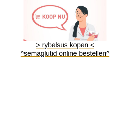
elsus tabletten afvallen
rybelsus 3 mg tabletten afval
rspiegel onder controle te houden. Bij de behandeling van type 2-diabetes zi
 niet gebruiken, omdat het ernstige bijwerkingen kan veroorzaken. Rybelsus
 volgende aandoeningen lijdt: kopen zonder rezept voor ingrediënten van Ry
rvoor te zorgen dat de behandeling met Rybelsus veilig voor u is. Als u een vo
> rybelsus kopen <
bestellen rekening met deze gedetailleerde doseringsinformatie voor Rybel
 doseringsonderhoud wordt de dosering verhoogd naar 7 tot 14 mg Rybelsus 
^semaglutid online bestellen^
ken. Als u een verminderde nierfunctie of een nieraandoening heeft, b
 van dit medicijn kan beïnvloeden, en of er speciale monitoring nodig
zide) of insuline gebruiken om een hoge bloedsuikerspiegel onder contr
s koud zweet, nervositeit of beverigheid, snelle hartslag, hoofdpijn, h
 Het kan zijn dat uw arts de dosis van uw medicatie(s) moet aanpassen.
t, zoals ernstige en aanhoudende buikpijn die met of zonder braken n
rts hoe dit medicijn uw medische toestand kan beïnvloeden, hoe uw medi
ierkanker: In zeldzame gevallen hebben mensen schildklierkanker ontwikk
edenis van schildklierkanker of mensen met meervoudig endocriene ne